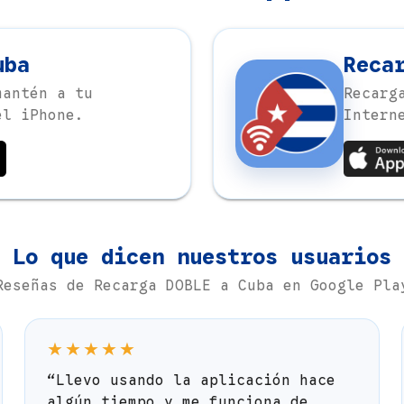
uba
Reca
mantén a tu
Recarg
el iPhone.
Intern
Lo que dicen nuestros usuarios
Reseñas de Recarga DOBLE a Cuba en Google Pla
★★★★★
“Llevo usando la aplicación hace
algún tiempo y me funciona de