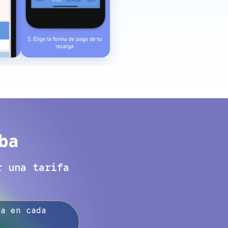
ba
r una tarifa
la en cada