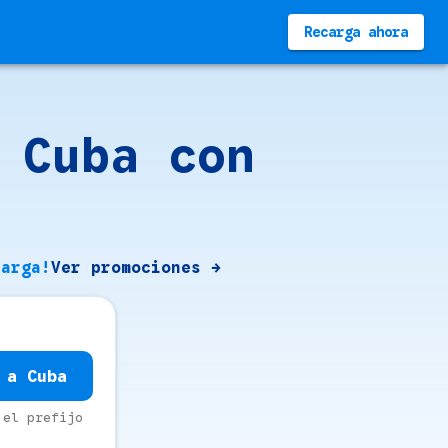
Recarga ahora
 Cuba con
carga!
Ver promociones →
 a Cuba
 el prefijo