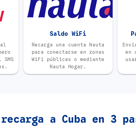
Saldo WiFi
P
al
Recarga una cuenta Nauta
Enví
mero
para conectarse en zonas
en 
, SMS
WiFi públicas o mediante
usa
es.
Nauta Hogar.
 recarga a Cuba en 3 pa